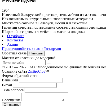
Рекомендуем
1954
Известный белорусский производитель мебели из массива начин
Исключительно натуральные и экологичные материалы
Множество салонов в Беларуси, Росии и Казахстане
Гарантия качества подтверждена соответствующими сертифик
Широкий ассортимент мебели из массива для дома
О фабрике
Контакты
Акции
Присоединяйтесь к нам в
Instagram
Обратная связь
Написать
Массив от классики до модерна!
© 2013 — 2022 ЗАО "Молодечномебель" филиал Вилейская меб
Создание сайта
ZmitroC.by
™
Форма обратной связи
Ваше имя
E-mail
Тема вопроса
Сообщение
Отправить